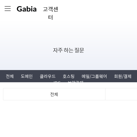
고객센
터
자주 하는 질문
전체
도메인
클라우드
호스팅
메일/그룹웨어
회원/결제
IDC
보안관제
전체