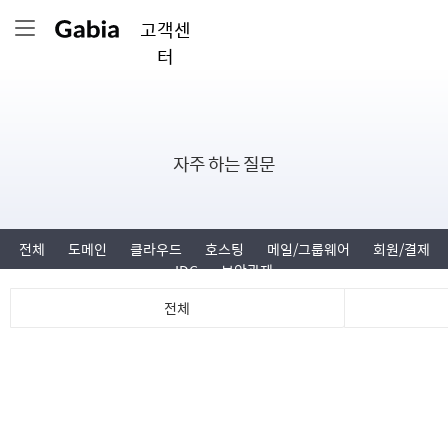
고객센
터
자주 하는 질문
전체
도메인
클라우드
호스팅
메일/그룹웨어
회원/결제
IDC
보안관제
전체