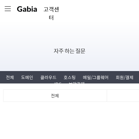
고객센
터
자주 하는 질문
전체
도메인
클라우드
호스팅
메일/그룹웨어
회원/결제
IDC
보안관제
전체