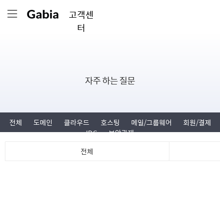
고객센
터
자주 하는 질문
전체
도메인
클라우드
호스팅
메일/그룹웨어
회원/결제
IDC
보안관제
전체