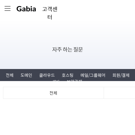
고객센
터
자주 하는 질문
전체
도메인
클라우드
호스팅
메일/그룹웨어
회원/결제
IDC
보안관제
전체