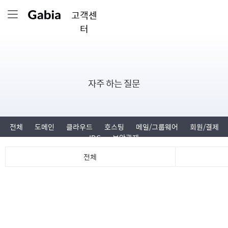
고객센
터
자주 하는 질문
전체
도메인
클라우드
호스팅
메일/그룹웨어
회원/결제
IDC
보안관제
전체