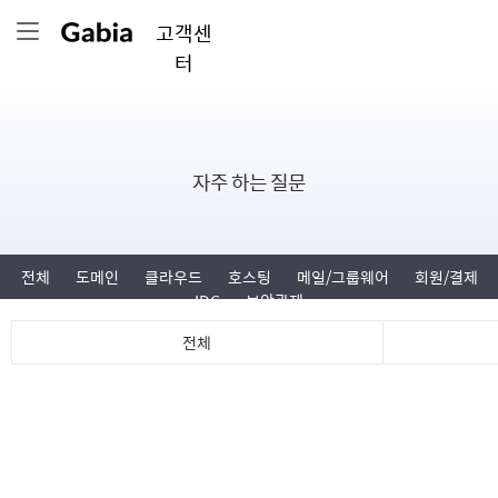
고객센
터
자주 하는 질문
전체
도메인
클라우드
호스팅
메일/그룹웨어
회원/결제
IDC
보안관제
전체