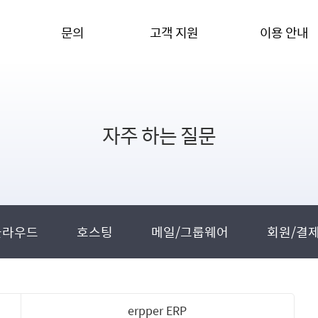
문의
고객 지원
이용 안내
자주 하는 질문
클라우드
호스팅
메일/그룹웨어
회원/결
erpper ERP