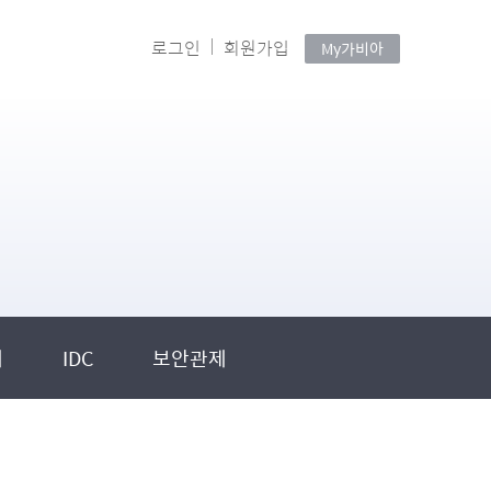
로그인
회원가입
My가비아
제
IDC
보안관제