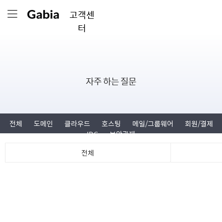
고객센
터
자주 하는 질문
전체
도메인
클라우드
호스팅
메일/그룹웨어
회원/결제
IDC
보안관제
전체