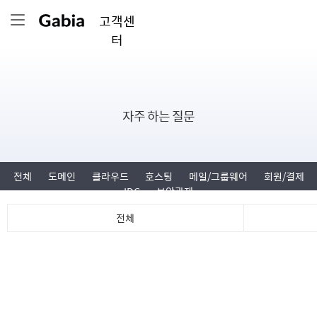
고객센
터
자주 하는 질문
전체
도메인
클라우드
호스팅
메일/그룹웨어
회원/결제
IDC
보안관제
전체