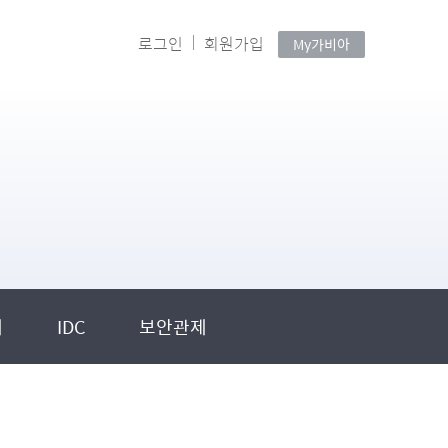
로그인
회원가입
My가비아
제
IDC
보안관제