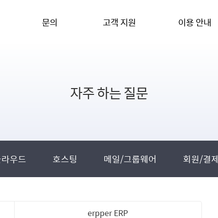
문의
고객 지원
이용 안내
자주 하는 질문
클라우드
호스팅
메일/그룹웨어
회원/결
erpper ERP