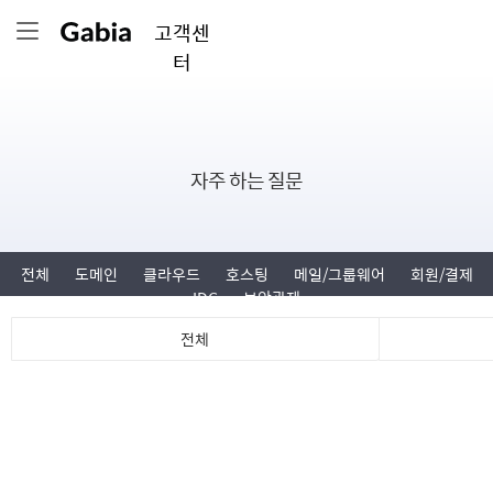
고객센
터
자주 하는 질문
전체
도메인
클라우드
호스팅
메일/그룹웨어
회원/결제
IDC
보안관제
전체