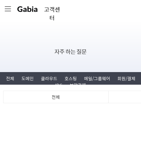
고객센
터
자주 하는 질문
전체
도메인
클라우드
호스팅
메일/그룹웨어
회원/결제
IDC
보안관제
전체