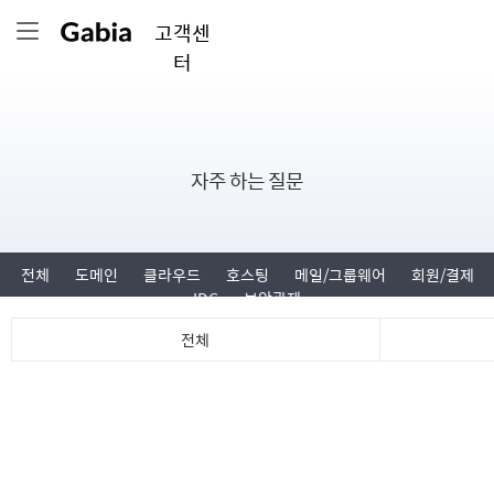
고객센
터
자주 하는 질문
전체
도메인
클라우드
호스팅
메일/그룹웨어
회원/결제
IDC
보안관제
전체