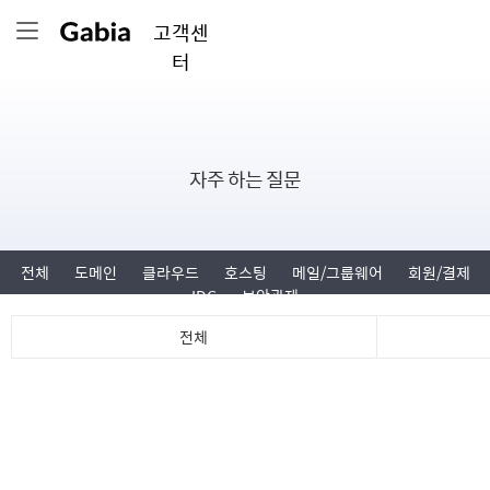
고객센
터
자주 하는 질문
전체
도메인
클라우드
호스팅
메일/그룹웨어
회원/결제
IDC
보안관제
전체