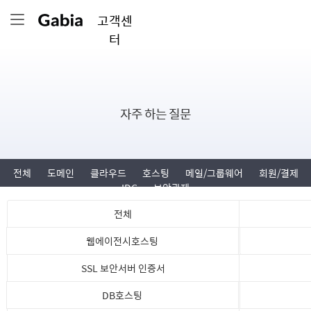
고객센
터
자주 하는 질문
전체
도메인
클라우드
호스팅
메일/그룹웨어
회원/결제
IDC
보안관제
전체
웹에이전시호스팅
SSL 보안서버 인증서
DB호스팅