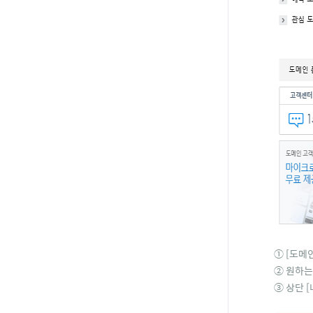
① [
도메인
② 원하는
③ 상단 