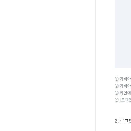
① 가비아
② 가비아
③ 화면에
④ [
로그인
2.
로그인