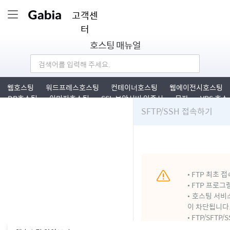
고객센
터
호스팅 매뉴얼
웹호스팅
워드프레스호스팅
컨테이너호스팅
웹에이전시호스팅
DB호스팅
이미지호스팅
SSL 보안서버 인증서
문자
VPS 호스
팅
SFTP/SSH 접속하기
• FTP 최초
• FTP 프로
• 호스팅 서비
이 차단됩니다
• FTP/SFT
해 주세요.