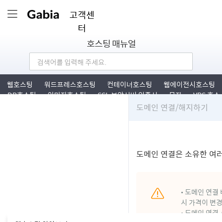
고객센
터
호스팅 매뉴얼
웹호스팅
워드프레스호스팅
컨테이너호스팅
웹에이전시호스팅
DB호스팅
이미지호스팅
SSL 보안서버 인증서
문자
VPS 호스
팅
도메인 연결/해지하기
도메인 연결은 소유한 여
• 도메인 연결
시 가격이 변
•
도메인 연결