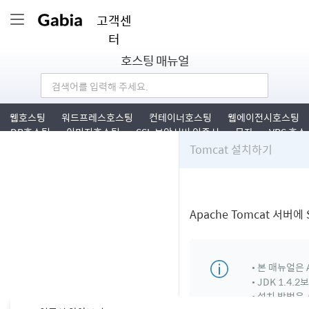
고객센
터
호스팅 매뉴얼
웹호스팅
워드프레스호스팅
컨테이너호스팅
웹에이전시호스팅
DB호스팅
이미지호스팅
SSL 보안서버 인증서
문자
VPS 호스
팅
Tomcat 설치하기
Apache Tomcat 서버
• 본 매뉴얼은 A
• JDK 1.
• 설치 방법은