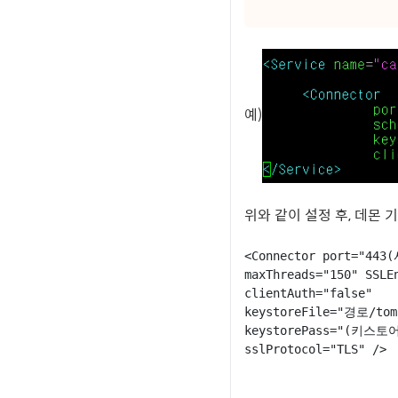
예)
위와 같이 설정 후, 데몬 기
<Connector port="44
maxThreads="150" SSLE
clientAuth="false"

keystoreFile="경로/tom
keystorePass="(키스토
sslProtocol="TLS" />