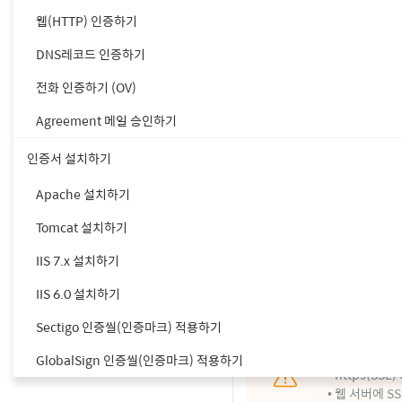
웹(HTTP) 인증하기
4. import 상태를 확인합
조회되는 소유자, 발행자 
DNS레코드 인증하기
전화 인증하기 (OV)
keytool -list -keys
Agreement 메일 승인하기
5. server.xml 파일에
인증서 설치하기
Connect on port=
Apache 설치하기
<Connector port="443
Tomcat 설치하기
maxThreads="150" SSLE
clientAuth="false"

IIS 7.x 설치하기
keystoreFile="경로/tom
keystorePass="(키스토
IIS 6.0 설치하기
sslProtocol="TLS" />
Sectigo 인증씰(인증마크) 적용하기
GlobalSign 인증씰(인증마크) 적용하기
• https(SS
• 웹 서버에 